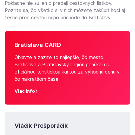
Pokladne nie sú len o predaji cestovných lístkov.
Pozrite sa, čo všetko si v nich môžete zakúpiť hoci aj
tesne pred cestou či po príchode do Bratislavy.
Bratislava CARD
Objavte a zažite to najlepšie, čo mesto
Bratislava a Bratislavský región ponúkajú s
oficiálnou turistickou kartou za výhodnú cenu v
čo najkratšom čase.
Viac info
Vláčik Prešporáčik