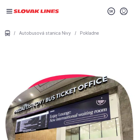
Preskočiť na hlavný obsah
Prihláse
/
Autobusová stanica Nivy
/
Pokladne