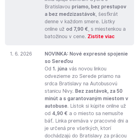
Bratislavou
priamo, bez prestupov
a bez medzizastávok
, šesťkrát
denne v každom smere. Lístky
online už
od 7,90 €
, s miestenkou a
batožinou v cene.
Zistite viac
1. 6. 2026
NOVINKA: Nové expresné spojenie
so Sereďou
Od
1. júna
vás novou linkou
odvezieme zo Serede priamo na
srdca Bratislavy na Autobusovú
stanicu Nivy.
Bez zastávok, za 50
minút a s garantovaným miestom v
autobuse
. Lístok si kúpite online už
od
4,90 €
a o miesto sa nemusíte
báť. Linka premáva v pracovné dni a
je určená pre všetkých, ktorí
dochádzajú do Bratislavy za prácou