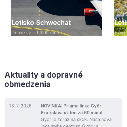
Letisko Schwechat
Leti
Denne už od 3:00 ráno
Expre
Aktuality a dopravné
obmedzenia
13. 7. 2026
NOVINKA: Priama linka Győr –
Bratislava už len za 60 minút
Győr je teraz na skok. Naša nová
linka spája centrum Győru s