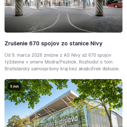
Zrušenie 670 spojov zo stanice Nivy
Od 9. marca 2026 zmizne z AS Nivy až 670 spojov
týždenne v smere Modra/Pezinok. Rozhodol o tom
Bratislavský samosprávny kraj bez akejkoľvek diskusie.
5 min