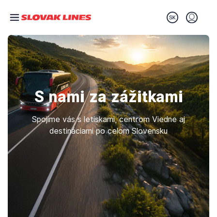
Preskočiť na hlavný obsah
Prihláse
S nami za zážitkami
Spojíme vás s letiskami, centrom Viedne aj
destináciami po celom Slovensku