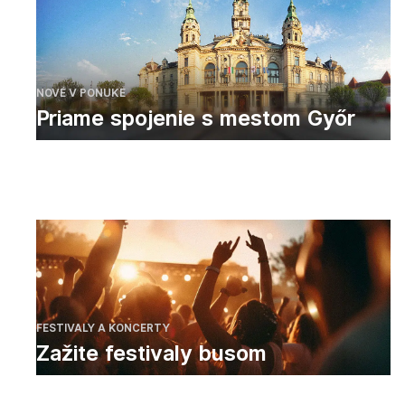
NOVÉ V PONUKE
Priame spojenie s mestom Győr
FESTIVALY A KONCERTY
Zažite festivaly busom