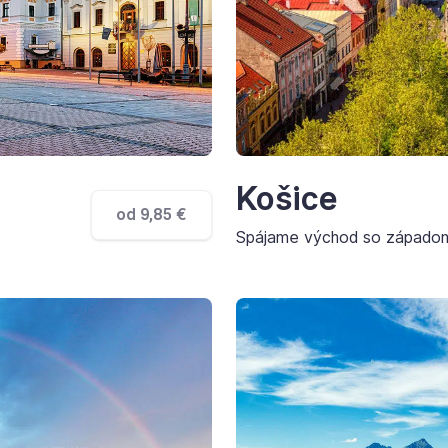
Košice
od 9,85 €
Spájame východ so západo