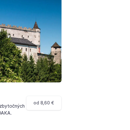
od 8,60 €
 zbytočných
DAKA.