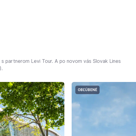
ci s partnerom
Levi Tour
. A po novom vás
Slovak Lines
)
.
OBĽÚBENÉ