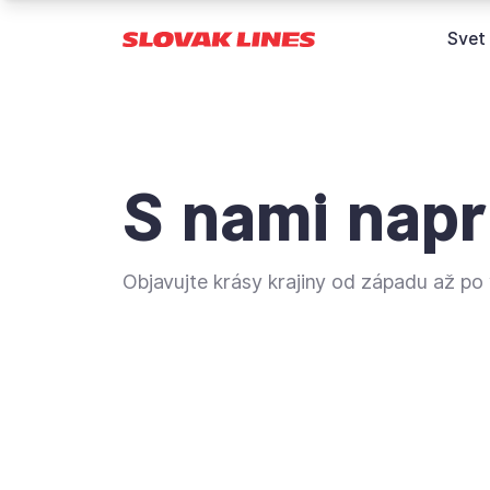
Preskočiť na hlavný obsah
Svet
S nami nap
Objavujte krásy krajiny od západu až po