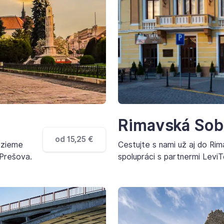
Rimavská Sob
od 15,25 €
ezieme
Cestujte s nami už aj do Ri
 Prešova.
spolupráci s partnermi Levi