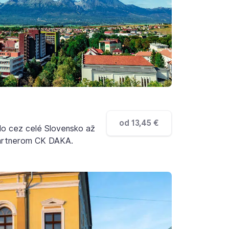
od 13,45 €
lo cez celé Slovensko až
partnerom CK DAKA.