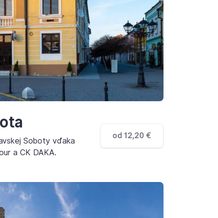
ota
od 12,20 €
mavskej Soboty vďaka
Tour a CK DAKA.