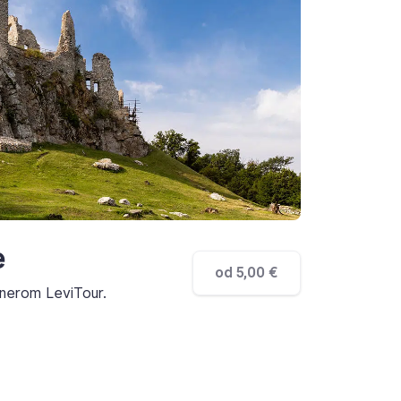
e
od 5,00 €
nerom LeviTour.