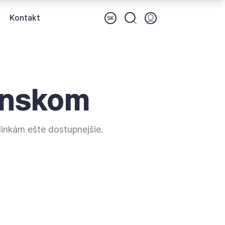
Kontakt
Prihlásenie (otvorí sa
enskom
linkám ešte dostupnejšie.