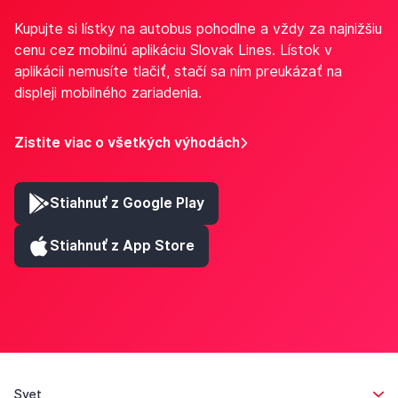
Kupujte si lístky na autobus pohodlne a vždy za najnižšiu
cenu cez mobilnú aplikáciu Slovak Lines. Lístok v
aplikácii nemusíte tlačiť, stačí sa ním preukázať na
displeji mobilného zariadenia.
Zistite viac o všetkých výhodách
Stiahnuť z Google Play
Stiahnuť z App Store
Svet