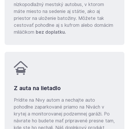
nízkopodlažný mestský autobus, v ktorom
máte miesto na sedenie aj státie, ako aj
priestor na uloženie batožiny. Môžete tak
cestovať pohodlne aj s kufrom alebo domácim
miláčikom
bez doplatku.
Z auta na lietadlo
Prídite na Nivy autom a nechajte auto
pohodlne zaparkované priamo na Nivách v
krytej a monitorovanej podzemnej garáži. Po
návrate ho budete mať pripravené presne tam,
kde ste ho nechali. Náš doplnkový produkt