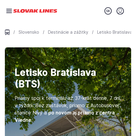
Preskočiť na hlavný obsah
Prihláse
/
Slovensko
/
Destinácie a zážitky
/
Letisko Bratislava
Letisko Bratislava
(BTS)
Priamy spoj k terminálu až 37-krát denne, 7 dní
v týždni. Bez zastávok, priamo z Autobusovej
stanice Nivy a
po novom aj priamo z centra
Viedne
.