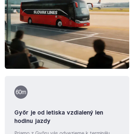
Győr je od letiska vzdialený len
hodinu jazdy
Priamo z Győru vás odvezieme k terminálu