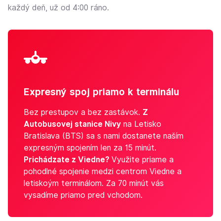
každý deň, už od 4:00 ráno.
Expresný spoj priamo k terminálu
Bez prestupov a bez zastávok.
Z
Autobusovej stanice Nivy
na Letisko
Bratislava (BTS) sa s nami dostanete naším
expresným spojením len za 15 minút.
Prichádzate z Viedne?
Využite priame a
pohodlné spojenie medzi centrom Viedne a
letiskoým terminálom. Za 70 minút vás
vysadíme priamo pred vchodom.