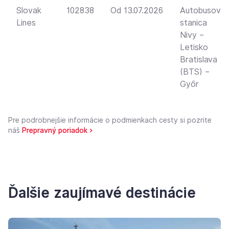
Slovak
102838
Od 13.07.2026
Autobusová
Lines
stanica
Nivy –
Letisko
Bratislava
(BTS) –
Győr
Pre podrobnejšie informácie o podmienkach cesty si pozrite
náš
Prepravný poriadok >
Ďalšie zaujímavé destinácie